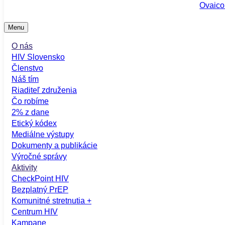
Ovaico
Menu
O nás
HIV Slovensko
Členstvo
Náš tím
Riaditeľ združenia
Čo robíme
2% z dane
Etický kódex
Mediálne výstupy
Dokumenty a publikácie
Výročné správy
Aktivity
CheckPoint HIV
Bezplatný PrEP
Komunitné stretnutia +
Centrum HIV
Kampane