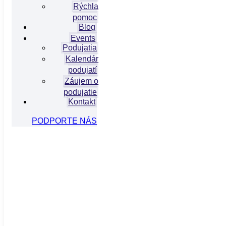
Rýchla
pomoc
Blog
Events
Podujatia
Kalendár
podujatí
Záujem o
podujatie
Kontakt
PODPORTE NÁS
info@hivslovensko.sk
Komunitné centrum - Pražská 11, Bratislava
Etický kódex
/
Členstvo
/
Checkpoint