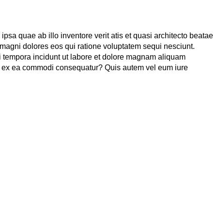
sa quae ab illo inventore verit atis et quasi architecto beatae
 magni dolores eos qui ratione voluptatem sequi nesciunt.
i tempora incidunt ut labore et dolore magnam aliquam
uid ex ea commodi consequatur? Quis autem vel eum iure