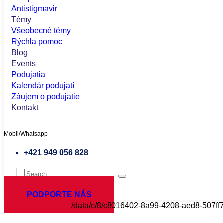
Antistigmavir
Témy
Všeobecné témy
Rýchla pomoc
Blog
Events
Podujatia
Kalendár podujatí
Záujem o podujatie
Kontakt
Mobil/Whatsapp
+421 949 056 828
PODPORTE NÁS
/data/c/8/c8016402-8a99-4208-aed8-507ff