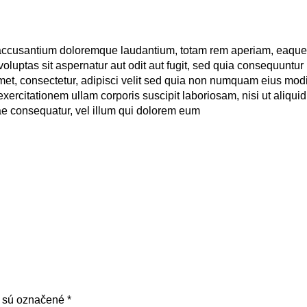
 accusantium doloremque laudantium, totam rem aperiam, eaque ip
luptas sit aspernatur aut odit aut fugit, sed quia consequuntur
met, consectetur, adipisci velit sed quia non numquam eius mod
xercitationem ullam corporis suscipit laboriosam, nisi ut aliq
iae consequatur, vel illum qui dolorem eum
a sú označené
*