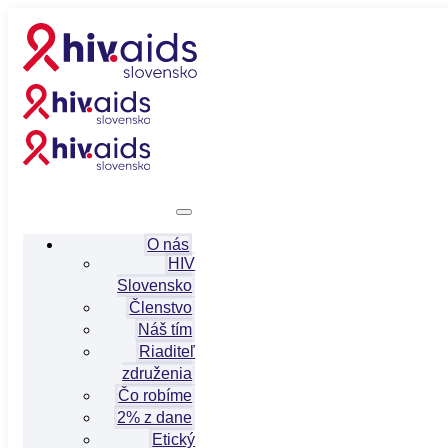
O nás
HIV
Slovensko
Členstvo
Náš tím
Riaditeľ
združenia
Čo robíme
2% z dane
Etický