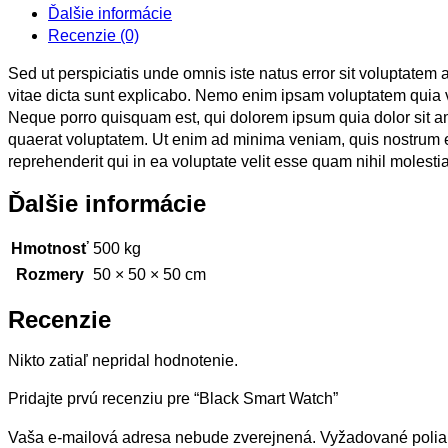
Ďalšie informácie
Recenzie (0)
Sed ut perspiciatis unde omnis iste natus error sit voluptatem
vitae dicta sunt explicabo. Nemo enim ipsam voluptatem quia vo
Neque porro quisquam est, qui dolorem ipsum quia dolor sit a
quaerat voluptatem. Ut enim ad minima veniam, quis nostrum e
reprehenderit qui in ea voluptate velit esse quam nihil molest
Ďalšie informácie
Hmotnosť
500 kg
Rozmery
50 × 50 × 50 cm
Recenzie
Nikto zatiaľ nepridal hodnotenie.
Pridajte prvú recenziu pre “Black Smart Watch”
Vaša e-mailová adresa nebude zverejnená.
Vyžadované poli