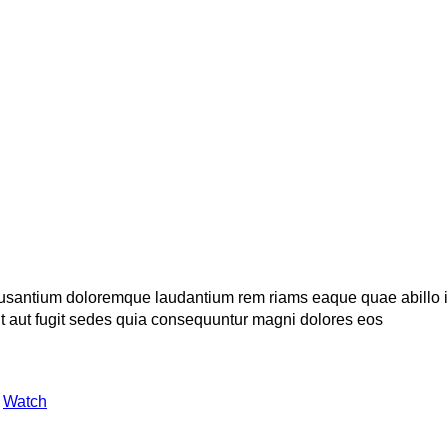
ccusantium doloremque laudantium rem riams eaque quae abillo in
t aut fugit sedes quia consequuntur magni dolores eos
,
Watch