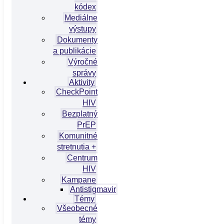
kódex
Mediálne
výstupy
Dokumenty
a publikácie
Výročné
správy
Aktivity
CheckPoint
HIV
Bezplatný
PrEP
Komunitné
stretnutia +
Centrum
HIV
Kampane
Antistigmavir
Témy
Všeobecné
témy