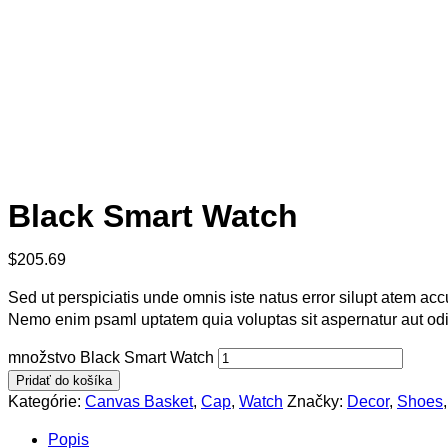
Black Smart Watch
$
205.69
Sed ut perspiciatis unde omnis iste natus error silupt atem a
Nemo enim psaml uptatem quia voluptas sit aspernatur aut odi
množstvo Black Smart Watch
Pridať do košíka
Kategórie:
Canvas Basket
,
Cap
,
Watch
Značky:
Decor
,
Shoes
Popis