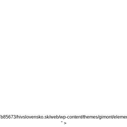
7b85673/hivslovensko.sk/web/wp-content/themes/gimont/elemen
" >