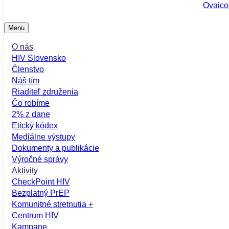
Ovaico
Menu
O nás
HIV Slovensko
Členstvo
Náš tím
Riaditeľ združenia
Čo robíme
2% z dane
Etický kódex
Mediálne výstupy
Dokumenty a publikácie
Výročné správy
Aktivity
CheckPoint HIV
Bezplatný PrEP
Komunitné stretnutia +
Centrum HIV
Kampane