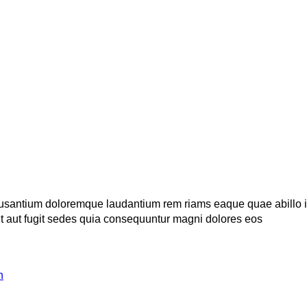
ccusantium doloremque laudantium rem riams eaque quae abillo in
t aut fugit sedes quia consequuntur magni dolores eos
h