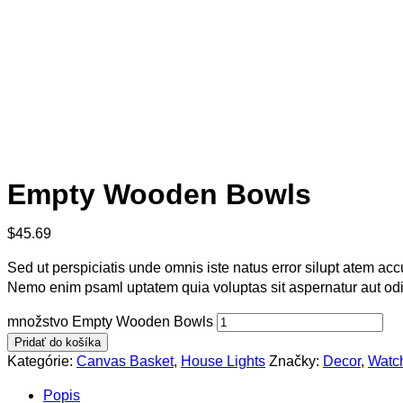
Empty Wooden Bowls
$
45.69
Sed ut perspiciatis unde omnis iste natus error silupt atem a
Nemo enim psaml uptatem quia voluptas sit aspernatur aut odi
množstvo Empty Wooden Bowls
Pridať do košíka
Kategórie:
Canvas Basket
,
House Lights
Značky:
Decor
,
Watc
Popis