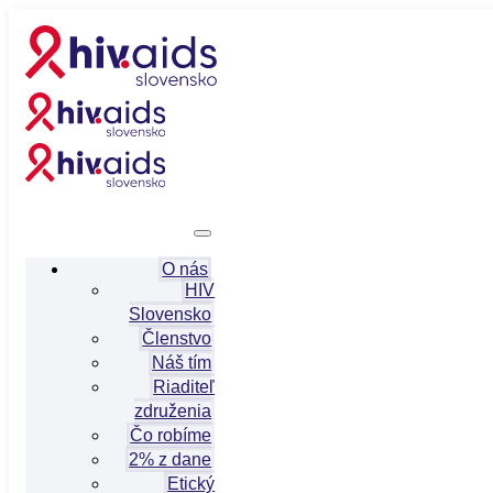
O nás
HIV
Slovensko
Členstvo
Náš tím
Riaditeľ
združenia
Čo robíme
2% z dane
Etický