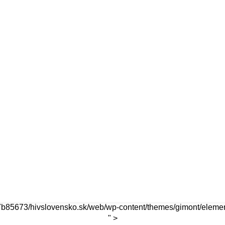
7b85673/hivslovensko.sk/web/wp-content/themes/gimont/elemen
" >