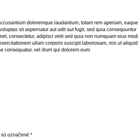
 accusantium doloremque laudantium, totam rem aperiam, eaque ip
luptas sit aspernatur aut odit aut fugit, sed quia consequuntur
met, consectetur, adipisci velit sed quia non numquam eius mod
xercitationem ullam corporis suscipit laboriosam, nisi ut aliq
iae consequatur, vel illum qui dolorem eum
a sú označené
*