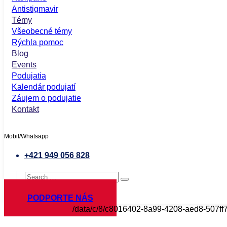
Antistigmavir
Témy
Všeobecné témy
Rýchla pomoc
Blog
Events
Podujatia
Kalendár podujatí
Záujem o podujatie
Kontakt
Mobil/Whatsapp
+421 949 056 828
PODPORTE NÁS
/data/c/8/c8016402-8a99-4208-aed8-507ff