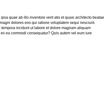
sa quae ab illo inventore verit atis et quasi architecto beatae
 magni dolores eos qui ratione voluptatem sequi nesciunt.
i tempora incidunt ut labore et dolore magnam aliquam
uid ex ea commodi consequatur? Quis autem vel eum iure