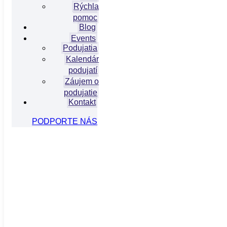
Rýchla
pomoc
Blog
Events
Podujatia
Kalendár
podujatí
Záujem o
podujatie
Kontakt
PODPORTE NÁS
info@hivslovensko.sk
Komunitné centrum - Pražská 11, Bratislava
Etický kódex
/
Členstvo
/
Checkpoint