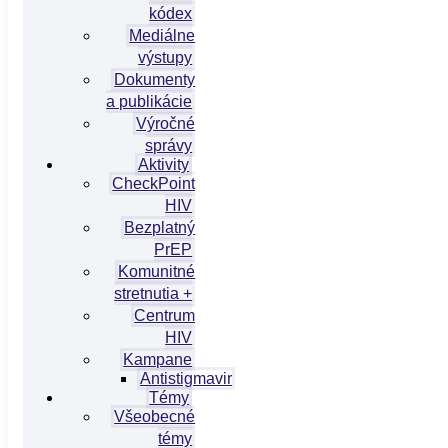
kódex
Mediálne
výstupy
Dokumenty
a publikácie
Výročné
správy
Aktivity
CheckPoint
HIV
Bezplatný
PrEP
Komunitné
stretnutia +
Centrum
HIV
Kampane
Antistigmavir
Témy
Všeobecné
témy