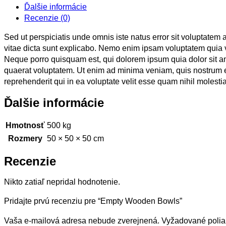
Ďalšie informácie
Recenzie (0)
Sed ut perspiciatis unde omnis iste natus error sit voluptatem
vitae dicta sunt explicabo. Nemo enim ipsam voluptatem quia vo
Neque porro quisquam est, qui dolorem ipsum quia dolor sit a
quaerat voluptatem. Ut enim ad minima veniam, quis nostrum e
reprehenderit qui in ea voluptate velit esse quam nihil molest
Ďalšie informácie
Hmotnosť
500 kg
Rozmery
50 × 50 × 50 cm
Recenzie
Nikto zatiaľ nepridal hodnotenie.
Pridajte prvú recenziu pre “Empty Wooden Bowls”
Vaša e-mailová adresa nebude zverejnená.
Vyžadované poli