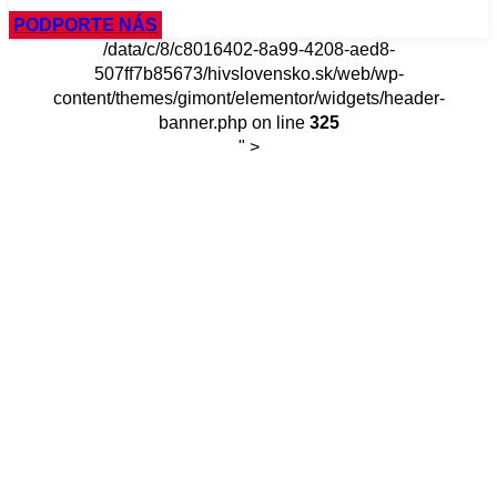
PODPORTE NÁS
/data/c/8/c8016402-8a99-4208-aed8-
507ff7b85673/hivslovensko.sk/web/wp-
content/themes/gimont/elementor/widgets/header-
banner.php on line
325
" >
Home
Donation Failed
Donation Failed