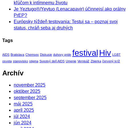
kľúčom k intímnemu životu
Je Yeztugo®/Yeytuo (Lenacapavir) účinnejsí ako orálny
PrEP?
Európsky týždeň testovania: Testuj sa – poznaj svoj
status, chráň seba aj druhých
Tags
festival
Hiv
AIDS
Bratislava
Chemsex
Diskusie
duhovy pride
LGBT
osveta
stanovisko
stigma
Sveotvý deň AIDS
Umenie
Vernisáž
Zbierka
červený kríž
Archív
november 2025
október 2025
september 2025
máj 2025
apríl 2025
júl 2024
jún 2024