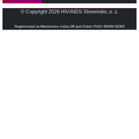
© Copyright 2026 HIV/AIDS Slovensko, o. z.
Registrované na Ministerstve vnútra SR pod číslom VVS/1-900/90-65363