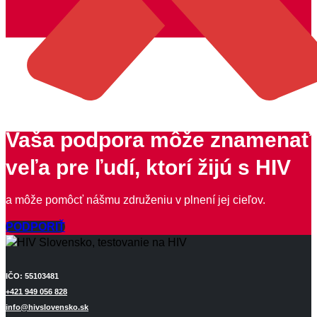
Vaša podpora môže znamenať
veľa pre ľudí, ktorí žijú s HIV
a môže pomôcť nášmu združeniu v plnení jej cieľov.
PODPORIŤ
IČO: 55103481
+421 949 056 828
info@hivslovensko.sk