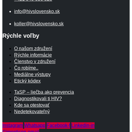
info@hivslovensko.sk
koller@hivslovensko.sk
Rýchle voľby
O našom združení
Rýchle informácie
Členstvo v združení
Čo robíme..
Mediálne výstupy
Etický kódex
TaSP – liečba ako prevencia
Diagnostikovali ti HIV?
Kde sa otestovať
Nedetekovateľný
Instagram
Whatsapp
Facebook-f
Linkedin-in
Gimonticon-email