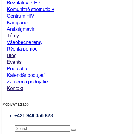
Bezplatný PrEP
Komunitné stretnutia +
Centrum HIV
Kampane
Antistigmavir
Témy
Všeobecné témy
Rýchla pomoc
Blog
Events
Podujatia
Kalendár podujatí
Záujem o podujatie
Kontakt
Mobil/Whatsapp
+421 949 056 828