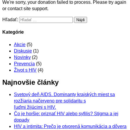
We're sorry, your donation failed to process. Please try again
or contact site support.
Hľadať:
Kategórie
Akcie
(5)
Diskusie
(1)
Novinky
(2)
Prevencia
(5)
Život s HIV
(4)
Najnovšie články
Svetový deň AIDS. Dominanty krajských miest sa
rozžiaria načerveno pre solidaritu s
ľuďmi žijúcimi s HIV.
Čo je horšie: priznať HIV alebo syfilis? Stigma a jej
dopady
HIV a intimita: Prečo je otvorená komunikácia a dôvera