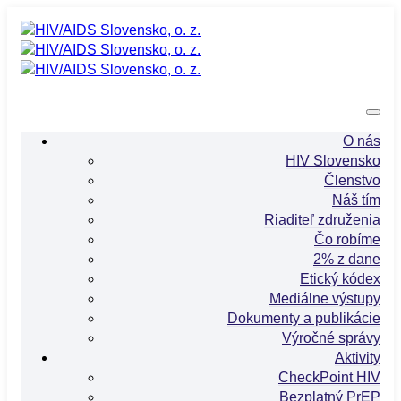
O nás
HIV Slovensko
Členstvo
Náš tím
Riaditeľ združenia
Čo robíme
2% z dane
Etický kódex
Mediálne výstupy
Dokumenty a publikácie
Výročné správy
Aktivity
CheckPoint HIV
Bezplatný PrEP