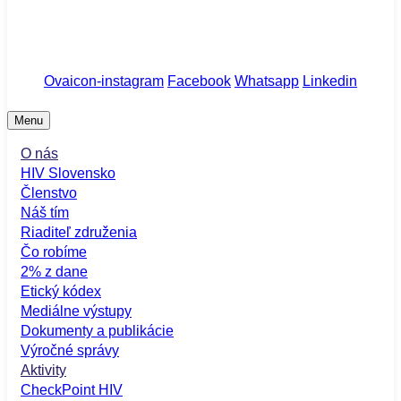
Komunitné centrum - Pražská 11, Bratislava
Etický kódex
/
Členstvo
/
Checkpoint
Ovaicon-instagram
Facebook
Whatsapp
Linkedin
Menu
O nás
HIV Slovensko
Členstvo
Náš tím
Riaditeľ združenia
Čo robíme
2% z dane
Etický kódex
Mediálne výstupy
Dokumenty a publikácie
Výročné správy
Aktivity
CheckPoint HIV