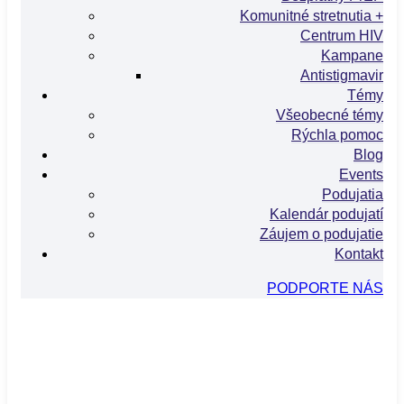
Komunitné stretnutia +
Centrum HIV
Kampane
Antistigmavir
Témy
Všeobecné témy
Rýchla pomoc
Blog
Events
Podujatia
Kalendár podujatí
Záujem o podujatie
Kontakt
PODPORTE NÁS
info@hivslovensko.sk