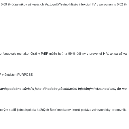
 0,09 % účastníkov užívajúcich Yeztugo®/Yeytuo hlásilo infekciu HIV v porovnaní s 0,82 %
by to fungovalo rovnako. Orálny PrEP môže byť na 99 % účinný v prevencii HIV, ak sa užíva
rEP v štúdiách PURPOSE:
pravdepodobne súvisí s jeho dlhodobo pôsobiacimi injekčnými vlastnosťami, čo mu
ktorým stačí jedna injekcia každých šesť mesiacov, ktorú podáva zdravotnícky pracovník.