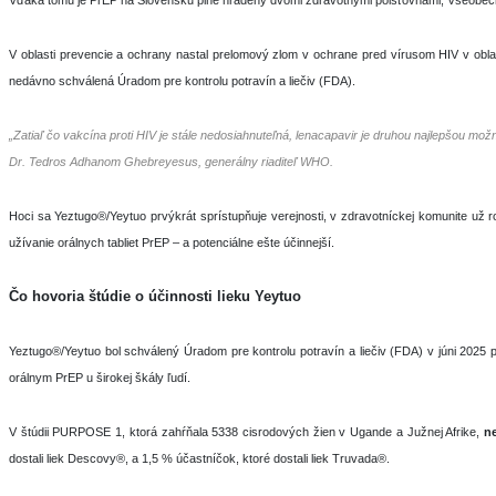
Vďaka tomu je PrEP na Slovensku plne hradený dvomi zdravotnými poisťovňami, Všeobecno
V oblasti prevencie a ochrany nastal prelomový zlom v ochrane pred vírusom HIV v obla
nedávno schválená Úradom pre kontrolu potravín a liečiv (FDA).
„Zatiaľ čo vakcína proti HIV je stále nedosiahnuteľná, lenacapavir je druhou najlepšou možn
Dr. Tedros Adhanom Ghebreyesus, generálny riaditeľ WHO.
Hoci sa Yeztugo®/Yeytuo prvýkrát sprístupňuje verejnosti, v zdravotníckej komunite už 
užívanie orálnych tabliet PrEP – a potenciálne ešte účinnejší.
‍Čo hovoria štúdie o účinnosti lieku Yeytuo
Yeztugo®/Yeytuo bol schválený Úradom pre kontrolu potravín a liečiv (FDA) v júni 2025 p
orálnym PrEP u širokej škály ľudí.
V štúdii PURPOSE 1, ktorá zahŕňala 5338 cisrodových žien v Ugande a Južnej Afrike,
ne
dostali liek Descovy®, a 1,5 % účastníčok, ktoré dostali liek Truvada®.