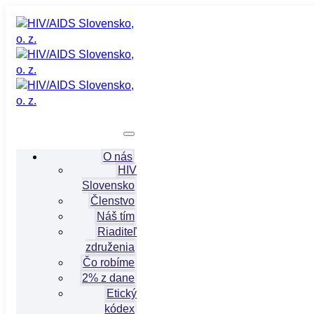
O nás
HIV
Slovensko
Členstvo
Náš tím
Riaditeľ
združenia
Čo robíme
2% z dane
Etický
kódex