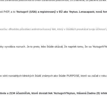
u zdravotnou poisťovňou a Union zdravotnou poisťovňou, čo znamená, že pacienti za liek 
sti PrEP, a to
Yeztugo® (USA) a
registrovaný v
EÚ ako Yeytuo. Lenacapavir, nová fo
osťou: dlhodobo pôsobiaci antiretrovírusový liek, ktorý v štúdiách preukázal svoju účinnosť 
roky vyvoláva rozruch. Je to preto, lebo štúdie ukázali, že napriek tomu, že sa Yeztugo®/
o sérii rozsiahlych klinických štúdií známych ako štúdie PURPOSE, ktoré sa začali v roku
bola u 2134 účastníčok, ktoré dostali liek Yeztugo®/Yeytuo, hlásená žiadna (0) infek