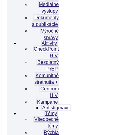
Mediálne
výstupy
Dokumenty
a publikácie
Výročné
správy
Aktivity
CheckPoint
HIV
Bezplatný
PrEP
Komunitné
stretnutia +
Centrum
HIV
Kampane
Antistigmavir
Témy
Všeobecné
témy
Rýchla