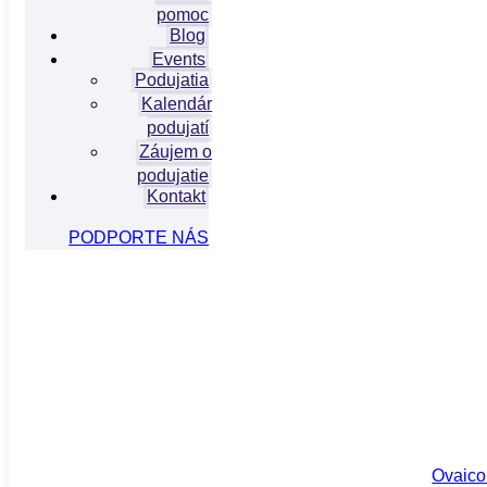
pomoc
Blog
Events
Podujatia
Kalendár
podujatí
Záujem o
podujatie
Kontakt
PODPORTE NÁS
info@hivslovensko.sk
Komunitné centrum - Pražská 11, Bratislava
Etický kódex
/
Členstvo
/
Checkpoint
Ovaico