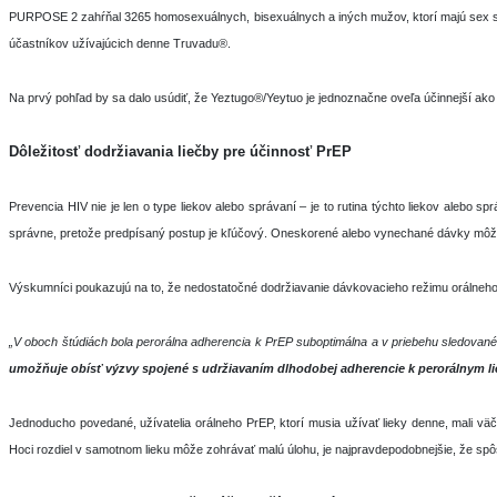
PURPOSE 2 zahŕňal 3265 homosexuálnych, bisexuálnych a iných mužov, ktorí majú sex s muž
účastníkov užívajúcich denne Truvadu®.
Na prvý pohľad by sa dalo usúdiť, že Yeztugo®/Yeytuo je jednoznačne oveľa účinnejší ako d
Dôležitosť dodržiavania liečby pre účinnosť PrEP
Prevencia HIV nie je len o type liekov alebo správaní – je to rutina týchto liekov alebo
správne, pretože predpísaný postup je kľúčový. Oneskorené alebo vynechané dávky môžu vi
Výskumníci poukazujú na to, že nedostatočné dodržiavanie dávkovacieho režimu orálneh
„V oboch štúdiách bola perorálna adherencia k PrEP suboptimálna a v priebehu sledovan
umožňuje obísť výzvy spojené s udržiavaním dlhodobej adherencie k perorálnym l
Jednoducho povedané, užívatelia orálneho PrEP, ktorí musia užívať lieky denne, mali vä
Hoci rozdiel v samotnom lieku môže zohrávať malú úlohu, je najpravdepodobnejšie, že spôs