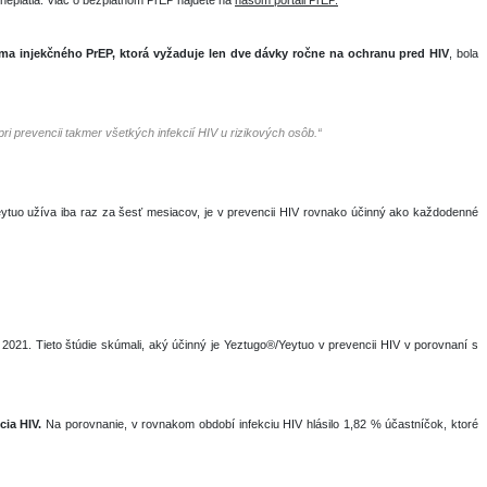
neplatia. Viac o bezplatnom PrEP nájdete na
našom portáli PrEP.
rma injekčného PrEP, ktorá vyžaduje len dve dávky ročne na ochranu pred HIV
, bola
pri prevencii takmer všetkých infekcií HIV u rizikových osôb.“
Yeytuo užíva iba raz za šesť mesiacov, je v prevencii HIV rovnako účinný ako každodenné
 2021. Tieto štúdie skúmali, aký účinný je Yeztugo®/Yeytuo v prevencii HIV v porovnaní s
cia HIV.
Na porovnanie, v rovnakom období infekciu HIV hlásilo 1,82 % účastníčok, ktoré