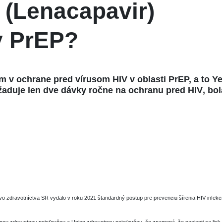
 (Lenacapavir)
y PrEP?
m v ochrane pred vírusom HIV v oblasti PrEP, a to
Ye
žaduje len dve dávky ročne na ochranu pred HIV
, bo
vo zdravotníctva SR vydalo v roku 2021 štandardný postup pre prevenciu šírenia HIV infekci