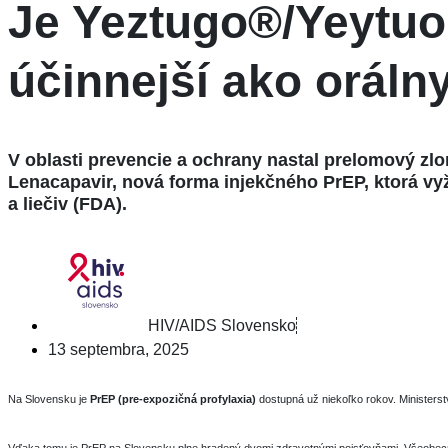
Je Yeztugo®/Yeytuo
účinnejší ako oráln
V oblasti prevencie a ochrany nastal prelomový zlo
Lenacapavir, nová forma injekčného PrEP, ktorá vy
a liečiv (FDA).
HIV/AIDS Slovensko
13 septembra, 2025
Na Slovensku je
PrEP (pre-expozičná profylaxia)
dostupná už niekoľko rokov. Ministerst