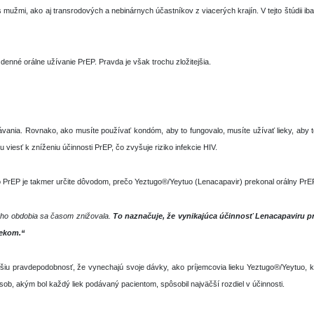
mi, ako aj transrodových a nebinárnych účastníkov z viacerých krajín. V tejto štúdii iba
enné orálne užívanie PrEP. Pravda je však trochu zložitejšia.
 správania. Rovnako, ako musíte používať kondóm, aby to fungovalo, musíte užívať lieky, a
esť k zníženiu účinnosti PrEP, čo zvyšuje riziko infekcie HIV.
o PrEP je takmer určite dôvodom, prečo Yeztugo®/Yeytuo (Lenacapavir) prekonal orálny P
ého obdobia sa časom znižovala.
To naznačuje, že vynikajúca účinnosť Lenacapaviru 
iekom.“
čšiu pravdepodobnosť, že vynechajú svoje dávky, ako príjemcovia lieku Yeztugo®/Yeytuo, 
ob, akým bol každý liek podávaný pacientom, spôsobil najväčší rozdiel v účinnosti.