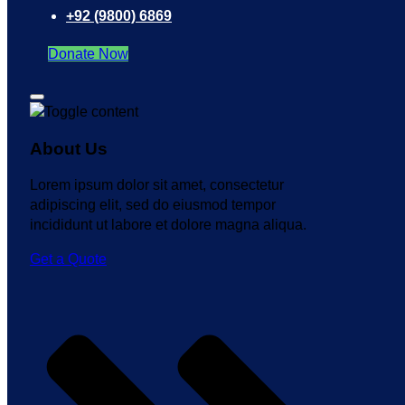
+92 (9800) 6869
Donate Now
About Us
Lorem ipsum dolor sit amet, consectetur
adipiscing elit, sed do eiusmod tempor
incididunt ut labore et dolore magna aliqua.
Get a Quote