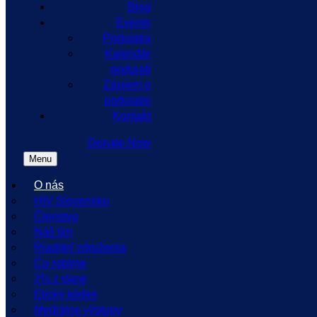
Blog
Events
Podujatia
Kalendár
podujatí
Záujem o
podujatie
Kontakt
Donate Now
Menu
O nás
HIV Slovensko
Členstvo
Náš tím
Riaditeľ združenia
Čo robíme
2% z dane
Etický kódex
Mediálne výstupy