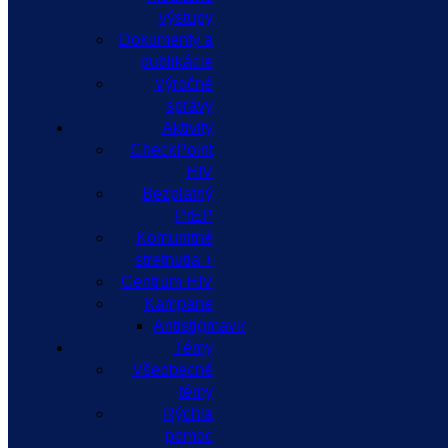
výstupy
Dokumenty a
publikácie
Výročné
správy
Aktivity
CheckPoint
HIV
Bezplatný
PrEP
Komunitné
stretnutia +
Centrum HIV
Kampane
Antistigmavir
Témy
Všeobecné
témy
Rýchla
pomoc