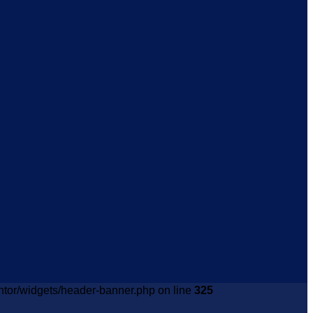
tor/widgets/header-banner.php on line
325