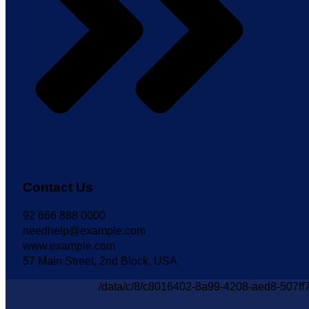
Contact Us
92 666 888 0000
needhelp@example.com
www.example.com
57 Main Street, 2nd Block, USA
/data/c/8/c8016402-8a99-4208-aed8-507ff