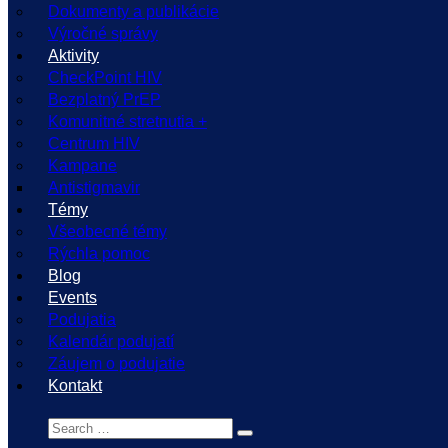
Dokumenty a publikácie
Výročné správy
Aktivity
CheckPoint HIV
Bezplatný PrEP
Komunitné stretnutia +
Centrum HIV
Kampane
Antistigmavir
Témy
Všeobecné témy
Rýchla pomoc
Blog
Events
Podujatia
Kalendár podujatí
Záujem o podujatie
Kontakt