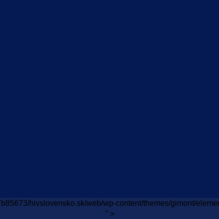
7b85673/hivslovensko.sk/web/wp-content/themes/gimont/elemen
" >