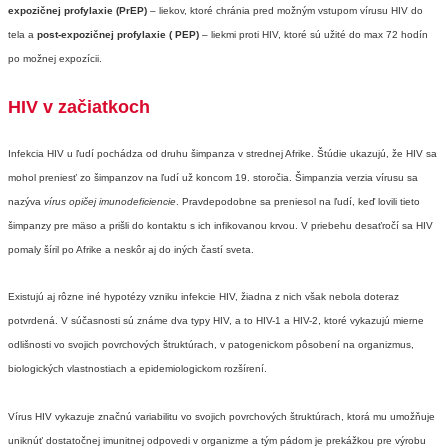
expozičnej profylaxie (PrEP)
– liekov, ktoré chránia pred možným vstupom vírusu HIV do
tela a
post-expozičnej profylaxie ( PEP)
– liekmi proti HIV, ktoré sú užité do max 72 hodín
po možnej expozícii.
HIV v začiatkoch
Infekcia HIV u ľudí pochádza od druhu šimpanza v strednej Afrike. Štúdie ukazujú, že HIV sa
mohol preniesť zo šimpanzov na ľudí už koncom 19. storočia. Šimpanzia verzia vírusu sa
nazýva
vírus opičej imunodeficiencie
. Pravdepodobne sa preniesol na ľudí, keď lovili tieto
šimpanzy pre mäso a prišli do kontaktu s ich infikovanou krvou. V priebehu desaťročí sa HIV
pomaly šíril po Afrike a neskôr aj do iných častí sveta.
Existujú aj rôzne iné hypotézy vzniku infekcie HIV, žiadna z nich však nebola doteraz
potvrdená. V súčasnosti sú známe dva typy HIV, a to HIV-1 a HIV-2, ktoré vykazujú mierne
odlišnosti vo svojich povrchových štruktúrach, v patogenickom pôsobení na organizmus,
biologických vlastnostiach a epidemiologickom rozšírení.
Vírus HIV vykazuje značnú variabilitu vo svojich povrchových štruktúrach, ktorá mu umožňuje
uniknúť dostatočnej imunitnej odpovedi v organizme a tým pádom je prekážkou pre výrobu