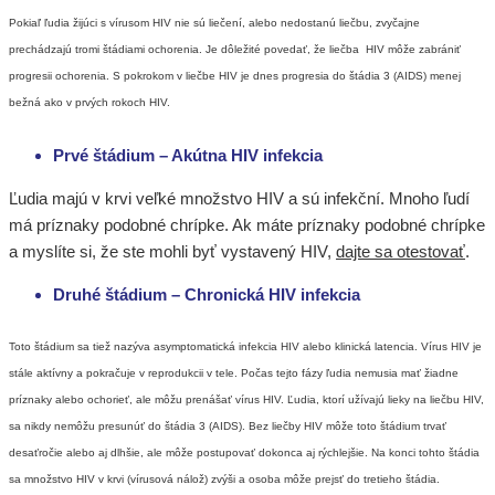
Pokiaľ ľudia žijúci s vírusom HIV nie sú liečení, alebo nedostanú liečbu, zvyčajne
prechádzajú tromi štádiami ochorenia. Je dôležité povedať, že liečba HIV môže zabrániť
progresii ochorenia. S pokrokom v liečbe HIV je dnes progresia do štádia 3 (AIDS) menej
bežná ako v prvých rokoch HIV.
Prvé štádium – Akútna HIV infekcia
Ľudia majú v krvi veľké množstvo HIV a sú infekční. Mnoho ľudí
má príznaky podobné chrípke. Ak máte príznaky podobné chrípke
a myslíte si, že ste mohli byť vystavený HIV,
dajte sa otestovať
.
Druhé štádium – Chronická HIV infekcia
Toto štádium sa tiež nazýva asymptomatická infekcia HIV alebo klinická latencia. Vírus HIV je
stále aktívny a pokračuje v reprodukcii v tele. Počas tejto fázy ľudia nemusia mať žiadne
príznaky alebo ochorieť, ale môžu prenášať vírus HIV. Ľudia, ktorí užívajú lieky na liečbu HIV,
sa nikdy nemôžu presunúť do štádia 3 (AIDS). Bez liečby HIV môže toto štádium trvať
desaťročie alebo aj dlhšie, ale môže postupovať dokonca aj rýchlejšie. Na konci tohto štádia
sa množstvo HIV v krvi (vírusová nálož) zvýši a osoba môže prejsť do tretieho štádia.