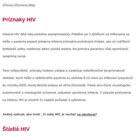
účinnej očkovacej látky.
Príznaky HIV
Infekcia HIV dlhé roky prebieha asymptomaticky. Približne po 2 týždňoch od infikovania sa
môže u pacienta prejaviť primárna infekcia príznakmi podobnými chrípke, ako sú zväčšené
lymfatické uzliny, malátnosť alebo vysoká teplota. Asi polovica pacientov však spomínané
symptómy nemá.
Tieto nešpecifické príznaky čoskoro ustúpia a nasleduje niekoľkoročné bezpríznakové
obdobie, ktoré môže u neliečeného pacienta za obdobie 8-10 rokov po infikovaní prepuknúť
do choroby AIDS, ktorej klinické prejavy sú veľmi rôznorodé. Patria sem rôzne neurologické,
autoimunitné a onkologické ochorenie, prípadne oportúnne infekcie. V prípade podozrenia
na infekciu HIV je vhodné čo najskôr požiadať o vyšetrenie.
Jediný spôsob, ako zistiť , či máte HIV, je nechať
sa otestovať
!
Štádiá HIV