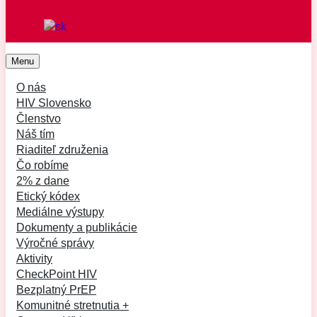
Menu
O nás
HIV Slovensko
Členstvo
Náš tím
Riaditeľ združenia
Čo robíme
2% z dane
Etický kódex
Mediálne výstupy
Dokumenty a publikácie
Výročné správy
Aktivity
CheckPoint HIV
Bezplatný PrEP
Komunitné stretnutia +