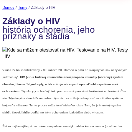
Domov
/
Temy
/ Základy o HIV
Základy o HIV
história ochorenia, jeho
príznaky a štádia
Vírus HIV bol identifikovaný v 80. rokoch 20. storočia a patrí do skupiny vírusov nazývaných
„retrovírusy“.
HIV (vírus ľudskej imunodeficiencie)
napáda imunitný (obranný) systém
človeka, hlavne T- lymfocyty, a tak znižuje obranyschopnosť tohto systému voči
ochoreniam.
T-lymfocyty ochraňujú telo pred vírusmi, parazitmi, baktériami a plesňami. Čím
viac T-lymfocytov vírus HIV napadne, tým viac sa znižuje schopnosť imunitného systému
bojovať s nákazou. Tento proces môže trvať niekoľko rokov. Tým, že je imunitný systém
slabší, človek ľahšie podľahne iným ochoreniam, baktériám alebo vírusom.
Šíri sa najčastejšie pri nechránenom pohlavnom styku alebo krvnou cestou (používaním