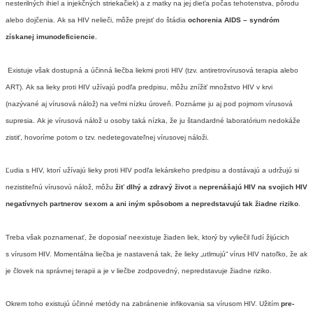
nesterilných ihiel a injekčných striekačiek) a z matky na jej dieťa počas tehotenstva, pôrodu
alebo dojčenia.
Ak sa HIV nelieči, môže prejsť do štádia
ochorenia AIDS – syndróm
získanej imunodeficiencie.
Existuje však dostupná a účinná liečba liekmi proti HIV (tzv. antiretrovírusová terapia alebo
ART). Ak sa lieky proti HIV užívajú podľa predpisu, môžu znížiť množstvo HIV v krvi
(nazývané aj vírusová nálož) na veľmi nízku úroveň. Poznáme ju aj pod pojmom vírusová
supresia. Ak je vírusová nálož u osoby taká nízka, že ju štandardné laboratórium nedokáže
zistiť, hovoríme potom o tzv. nedetegovateľnej vírusovej náloži.
Ľudia s HIV, ktorí užívajú lieky proti HIV podľa lekárskeho predpisu a dostávajú a udržujú si
nezistiteľnú vírusovú nálož, môžu
žiť dlhý a zdravý život
a
neprenášajú HIV na svojich HIV
negatívnych partnerov sexom a ani iným spôsobom a nepredstavujú tak žiadne riziko
.
Treba však poznamenať, že doposiaľ neexistuje žiaden liek, ktorý by vyliečil ľudí žijúcich
s vírusom HIV. Momentálna liečba je nastavená tak, že lieky „utlmujú“ vírus HIV natoľko, že ak
je človek na správnej terapii a je v liečbe zodpovedný, nepredstavuje žiadne riziko.
Okrem toho existujú účinné metódy na zabránenie infikovania sa vírusom HIV. Užitím
pre-