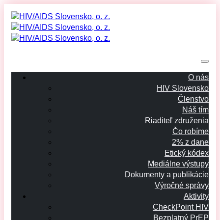
O nás
HIV Slovensko
Členstvo
Náš tím
Riaditeľ združenia
Čo robíme
2% z dane
Etický kódex
Mediálne výstupy
Dokumenty a publikácie
Výročné správy
Aktivity
CheckPoint HIV
Bezplatný PrEP