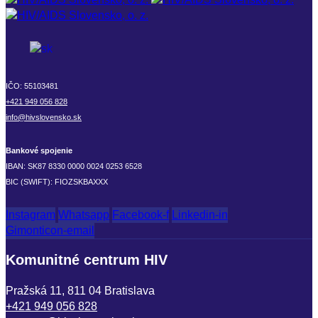
IČO: 55103481
+421 949 056 828
info@hivslovensko.sk
Bankové spojenie
IBAN: SK87 8330 0000 0024 0253 6528
BIC (SWIFT): FIOZSKBAXXX
Instagram
Whatsapp
Facebook-f
Linkedin-in
Gimonticon-email
Komunitné centrum HIV
Pražská 11, 811 04 Bratislava
+421 949 056 828