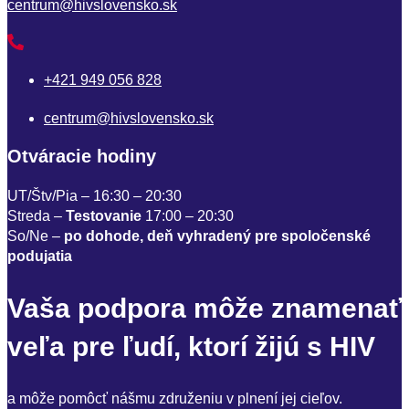
centrum@hivslovensko.sk
+421 949 056 828
centrum@hivslovensko.sk
Otváracie hodiny
UT/Štv/Pia – 16:30 – 20:30
Streda –
Testovanie
17:00 – 20:30
So/Ne –
po dohode, deň vyhradený pre spoločenské
podujatia
Vaša podpora môže znamenať
veľa pre ľudí, ktorí žijú s HIV
a môže pomôcť nášmu združeniu v plnení jej cieľov.