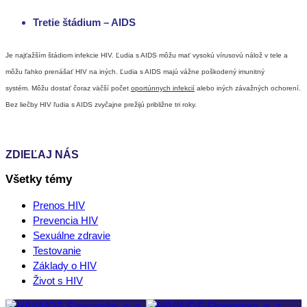
Tretie štádium – AIDS
Je najťažším štádiom infekcie HIV. Ľudia s AIDS môžu mať vysokú vírusovú nálož v tele a
môžu ľahko prenášať HIV na iných. Ľudia s AIDS majú vážne poškodený imunitný
systém. Môžu dostať čoraz väčší počet
oportúnnych infekcií
alebo iných závažných ochorení.
Bez liečby HIV ľudia s AIDS zvyčajne prežijú približne tri roky.
ZDIEĽAJ NÁS
Všetky témy
Prenos HIV
Prevencia HIV
Sexuálne zdravie
Testovanie
Základy o HIV
Život s HIV