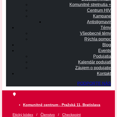
Komunitné stretnutia +
Centrum HIV
Kampane
Antistigmavir
Témy
Všeobecné témy
Rýchla pomoc
Blog
Events
Podujatia
Kalendár podujatí
Záujem o podujatie
Kontakt
PODPORTE NÁS
Komunitné centrum - Pražská 11, Bratislava
Etický kódex
/
Členstvo
/
Checkpoint