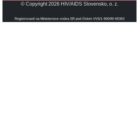
© Copyright 2026 HIV/AIDS Slovensko, o. z.
Registrované na Ministerstve vnútra SR pod číslom VVS/1-900/90-65363