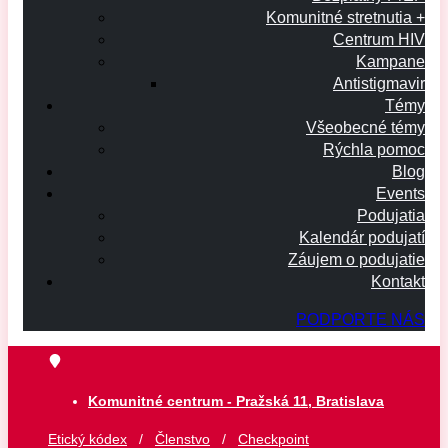
Komunitné stretnutia +
Centrum HIV
Kampane
Antistigmavir
Témy
Všeobecné témy
Rýchla pomoc
Blog
Events
Podujatia
Kalendár podujatí
Záujem o podujatie
Kontakt
PODPORTE NÁS
Komunitné centrum - Pražská 11, Bratislava
Etický kódex
/
Členstvo
/
Checkpoint