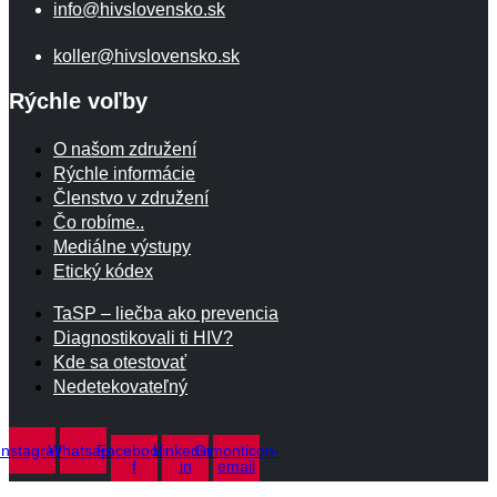
info@hivslovensko.sk
koller@hivslovensko.sk
Rýchle voľby
O našom združení
Rýchle informácie
Členstvo v združení
Čo robíme..
Mediálne výstupy
Etický kódex
TaSP – liečba ako prevencia
Diagnostikovali ti HIV?
Kde sa otestovať
Nedetekovateľný
Instagram
Whatsapp
Facebook-
Linkedin-
Gimonticon-
f
in
email