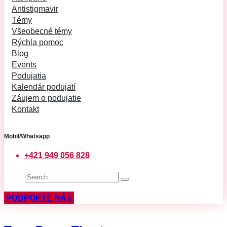
Antistigmavir
Témy
Všeobecné témy
Rýchla pomoc
Blog
Events
Podujatia
Kalendár podujatí
Záujem o podujatie
Kontakt
Mobil/Whatsapp
+421 949 056 828
PODPORTE NÁS