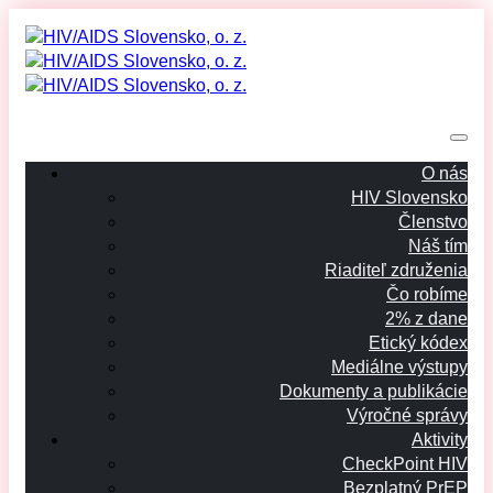
O nás
HIV Slovensko
Členstvo
Náš tím
Riaditeľ združenia
Čo robíme
2% z dane
Etický kódex
Mediálne výstupy
Dokumenty a publikácie
Výročné správy
Aktivity
CheckPoint HIV
Bezplatný PrEP