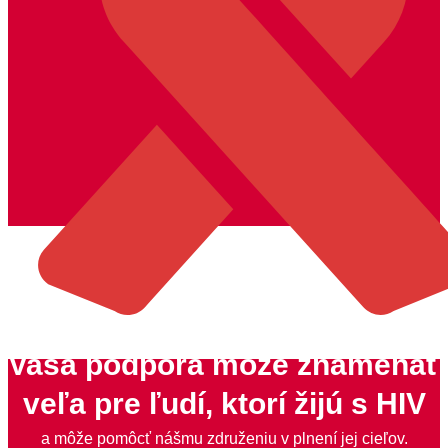
Vaša podpora môže znamenať
veľa pre ľudí, ktorí žijú s HIV
a môže pomôcť nášmu združeniu v plnení jej cieľov.