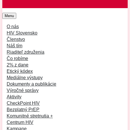
Menu
O nás
HIV Slovensko
Členstvo
Náš tím
Riaditeľ združenia
Čo robíme
2% z dane
Etický kódex
Mediálne výstupy
Dokumenty a publikácie
Výročné správy
Aktivity
CheckPoint HIV
Bezplatný PrEP
Komunitné stretnutia +
Centrum HIV
Kampane