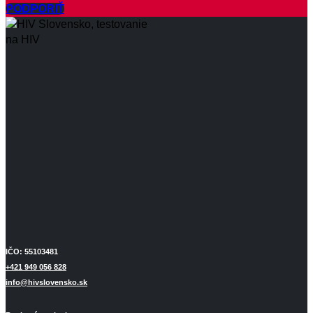
PODPORIŤ
IČO: 55103481
+421 949 056 828
info@hivslovensko.sk