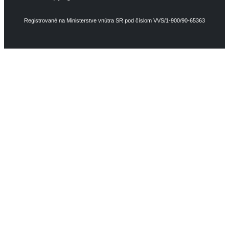
Registrované na Ministerstve vnútra SR pod číslom VVS/1-900/90-65363