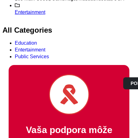
Entertainment
All Categories
Education
Entertainment
Public Services
PO
Vaša podpora môže