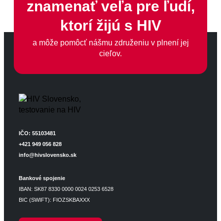
znamenať veľa pre ľudí,
ktorí žijú s HIV
a môže pomôcť nášmu združeniu v plnení jej
cieľov.
IČO: 55103481
+421 949 056 828
info@hivslovensko.sk
Bankové spojenie
IBAN: SK87 8330 0000 0024 0253 6528
BIC (SWIFT): FIOZSKBAXXX