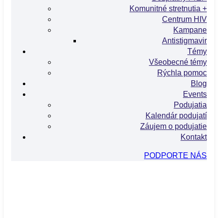
Komunitné stretnutia +
Centrum HIV
Kampane
Antistigmavir
Témy
Všeobecné témy
Rýchla pomoc
Blog
Events
Podujatia
Kalendár podujatí
Záujem o podujatie
Kontakt
PODPORTE NÁS
info@hivslovensko.sk