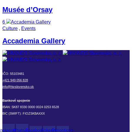
Musée d’Orsay
6
Culture
,
Events
Accademia Gallery
IČO: 55103481
+421 949 056 828
info@hivslovensko.sk
Bankové spojenie
IBAN: SK87 8330 0000 0024 0253 6528
BIC (SWIFT): FIOZSKBAXXX
Instagram
Whatsapp
Facebook-
Linkedin-
Gimonticon-