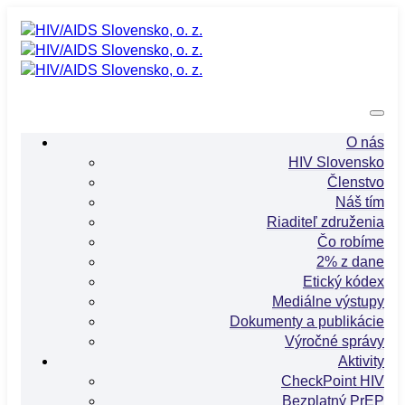
O nás
HIV Slovensko
Členstvo
Náš tím
Riaditeľ združenia
Čo robíme
2% z dane
Etický kódex
Mediálne výstupy
Dokumenty a publikácie
Výročné správy
Aktivity
CheckPoint HIV
Bezplatný PrEP