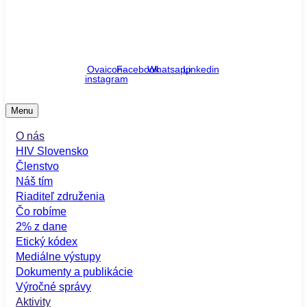
Komunitné centrum - Pražská 11, Bratislava
Etický kódex
/
Členstvo
/
Checkpoint
Ovaicon-
Facebook
Whatsapp
Linkedin
instagram
Menu
O nás
HIV Slovensko
Členstvo
Náš tím
Riaditeľ združenia
Čo robíme
2% z dane
Etický kódex
Mediálne výstupy
Dokumenty a publikácie
Výročné správy
Aktivity