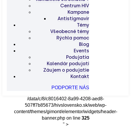
Centrum HIV
Kampane
Antistigmavir
Témy
Všeobecné témy
Rýchla pomoc
Blog
Events
Podujatia
Kalendár podujatí
Záujem o podujatie
Kontakt
PODPORTE NÁS
/data/c/8/c8016402-8a99-4208-aed8-
507ff7b85673/hivslovensko.sk/web/wp-
content/themes/gimont/elementor/widgets/header-
banner.php on line
325
" >