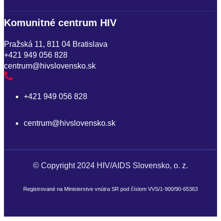
Komunitné centrum HIV
U
Pražská 11, 811 04 Bratislava
S
+421 949 056 828
centrum@hivslovensko.sk
p
+421 949 056 828
centrum@hivslovensko.sk
© Copyright 2024 HIV/AIDS Slovensko, o. z.
Registrované na Ministerstve vnútra SR pod číslom VVS/1-900/90-65363