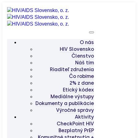
O nás
HIV Slovensko
Členstvo
Náš tím
Riaditeľ združenia
Čo robíme
2% z dane
Etický kódex
Mediálne výstupy
Dokumenty a publikácie
Výročné správy
Aktivity
CheckPoint HIV
Bezplatný PrEP
Komunitné stretnutia +