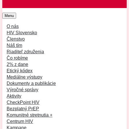
Menu
O nás
HIV Slovensko
Členstvo
Náš tím
Riaditeľ združenia
Čo robíme
2% z dane
Etický kódex
Mediálne výstupy
Dokumenty a publikácie
Výročné správy
Aktivity
CheckPoint HIV
Bezplatný PrEP
Komunitné stretnutia +
Centrum HIV
Kampane