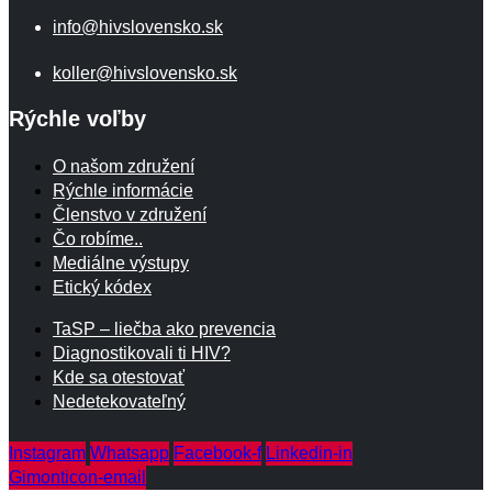
info@hivslovensko.sk
koller@hivslovensko.sk
Rýchle voľby
O našom združení
Rýchle informácie
Členstvo v združení
Čo robíme..
Mediálne výstupy
Etický kódex
TaSP – liečba ako prevencia
Diagnostikovali ti HIV?
Kde sa otestovať
Nedetekovateľný
Instagram
Whatsapp
Facebook-f
Linkedin-in
Gimonticon-email