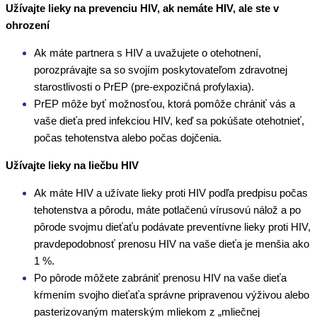
Užívajte lieky na prevenciu HIV, ak nemáte HIV, ale ste v
ohrození
Ak máte partnera s HIV a uvažujete o otehotnení,
porozprávajte sa so svojím poskytovateľom zdravotnej
starostlivosti o PrEP (pre-expozičná profylaxia).
PrEP môže byť možnosťou, ktorá pomôže chrániť vás a
vaše dieťa pred infekciou HIV, keď sa pokúšate otehotnieť,
počas tehotenstva alebo počas dojčenia.
Užívajte lieky na liečbu HIV
Ak máte HIV a užívate lieky proti HIV podľa predpisu počas
tehotenstva a pôrodu, máte potlačenú vírusovú nálož a po
pôrode svojmu dieťaťu podávate preventívne lieky proti HIV,
pravdepodobnosť prenosu HIV na vaše dieťa je menšia ako
1 %.
Po pôrode môžete zabrániť prenosu HIV na vaše dieťa
kŕmením svojho dieťaťa správne pripravenou výživou alebo
pasterizovaným materským mliekom z „mliečnej