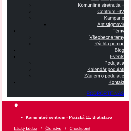
Komunitné stretnutia +
Centrum HIV
Kampane
Antistigmavir
Témy
Všeobecné témy
Rýchla pomoc
Blog
Events
Podujatia
Kalendár podujatí
Záujem o podujatie
Kontakt
PODPORTE NÁS
Komunitné centrum - Pražská 11, Bratislava
Etický kódex
/
Členstvo
/
Checkpoint