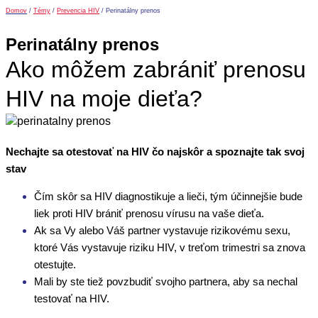
Domov
/
Témy
/
Prevencia HIV
/
Perinatálny prenos
Perinatálny prenos
Ako môžem zabrániť prenosu
HIV na moje dieťa?
Nechajte sa otestovať na HIV čo najskôr a spoznajte tak svoj
stav
Čím skôr sa HIV diagnostikuje a lieči, tým účinnejšie bude
liek proti HIV brániť prenosu vírusu na vaše dieťa.
Ak sa Vy alebo Váš partner vystavuje rizikovému sexu,
ktoré Vás vystavuje riziku HIV, v treťom trimestri sa znova
otestujte.
Mali by ste tiež povzbudiť svojho partnera, aby sa nechal
testovať na HIV.