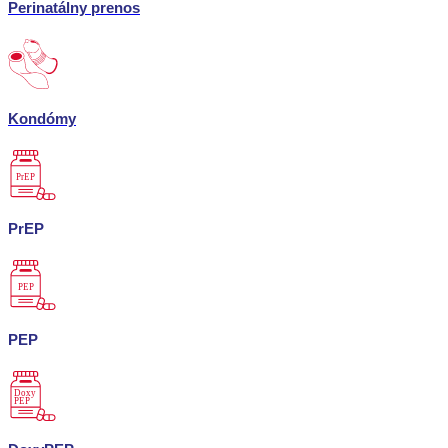
Perinatálny prenos
Kondómy
PrEP
PrEP
PEP
PEP
D
o
xy
PEP