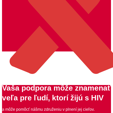
Vaša podpora môže znamenať
veľa pre ľudí, ktorí žijú s HIV
a môže pomôcť nášmu združeniu v plnení jej cieľov.