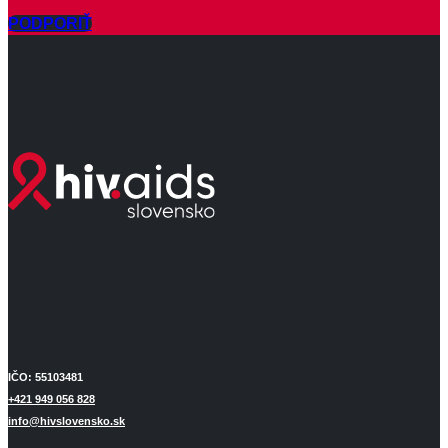
PODPORIŤ
IČO: 55103481
+421 949 056 828
info@hivslovensko.sk