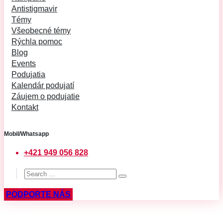
Antistigmavir
Témy
Všeobecné témy
Rýchla pomoc
Blog
Events
Podujatia
Kalendár podujatí
Záujem o podujatie
Kontakt
Mobil/Whatsapp
+421 949 056 828
PODPORTE NÁS