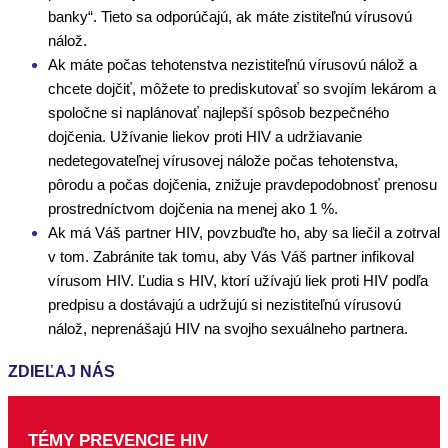
banky“. Tieto sa odporúčajú, ak máte zistiteľnú vírusovú
nálož.
Ak máte počas tehotenstva nezistiteľnú vírusovú nálož a
chcete dojčiť, môžete to prediskutovať so svojím lekárom a
spoločne si naplánovať najlepší spôsob bezpečného
dojčenia. Užívanie liekov proti HIV a udržiavanie
nedetegovateľnej vírusovej nálože počas tehotenstva,
pôrodu a počas dojčenia, znižuje pravdepodobnosť prenosu
prostredníctvom dojčenia na menej ako 1 %.
Ak má Váš partner HIV, povzbuďte ho, aby sa liečil a zotrval
v tom. Zabránite tak tomu, aby Vás Váš partner infikoval
vírusom HIV. Ľudia s HIV, ktorí užívajú liek proti HIV podľa
predpisu a dostávajú a udržujú si nezistiteľnú vírusovú
nálož, neprenášajú HIV na svojho sexuálneho partnera.
ZDIEĽAJ NÁS
TÉMY PREVENCIE HIV