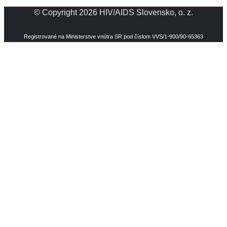
© Copyright 2026 HIV/AIDS Slovensko, o. z.
Registrované na Ministerstve vnútra SR pod číslom VVS/1-900/90-65363