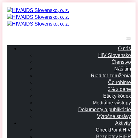
O nás
HIV Slovensko
Členstvo
Náš tím
Riaditeľ združenia
Čo robíme
2% z dane
Etický kódex
Mediálne výstupy
Dokumenty a publikácie
Výročné správy
Aktivity
CheckPoint HIV
Bezplatný PrEP