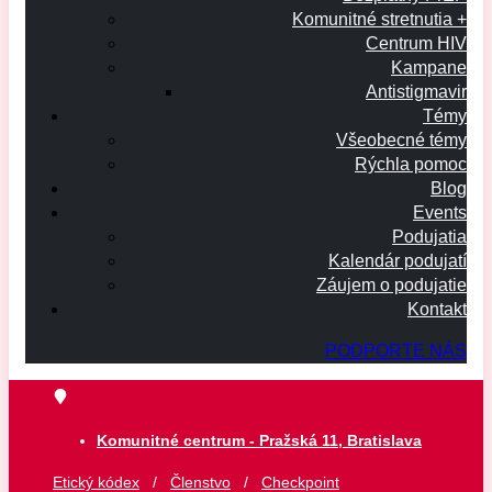
Komunitné stretnutia +
Centrum HIV
Kampane
Antistigmavir
Témy
Všeobecné témy
Rýchla pomoc
Blog
Events
Podujatia
Kalendár podujatí
Záujem o podujatie
Kontakt
PODPORTE NÁS
Komunitné centrum - Pražská 11, Bratislava
Etický kódex
/
Členstvo
/
Checkpoint