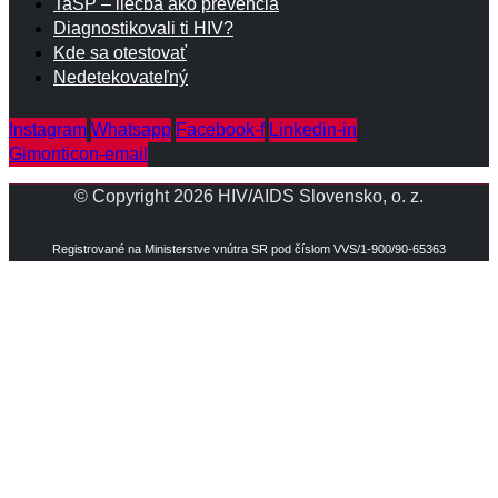
TaSP – liečba ako prevencia
Diagnostikovali ti HIV?
Kde sa otestovať
Nedetekovateľný
Instagram
Whatsapp
Facebook-f
Linkedin-in
Gimonticon-email
© Copyright 2026 HIV/AIDS Slovensko, o. z.
Registrované na Ministerstve vnútra SR pod číslom VVS/1-900/90-65363