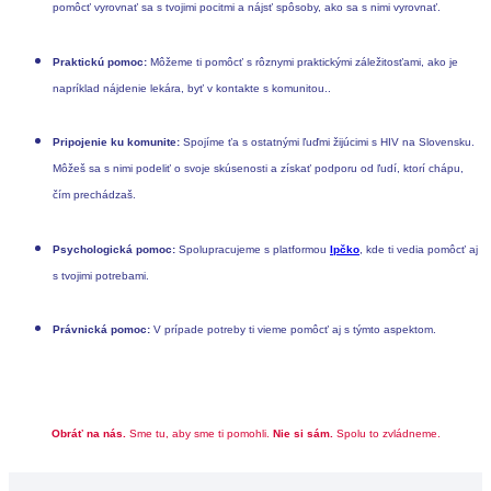
pomôcť vyrovnať sa s tvojimi pocitmi a nájsť spôsoby, ako sa s nimi vyrovnať.
Praktickú pomoc:
Môžeme ti pomôcť s rôznymi praktickými záležitosťami, ako je
napríklad nájdenie lekára, byť v kontakte s komunitou..
Pripojenie ku komunite:
Spojíme ťa s ostatnými ľuďmi žijúcimi s HIV na Slovensku.
Môžeš sa s nimi podeliť o svoje skúsenosti a získať podporu od ľudí, ktorí chápu,
čím prechádzaš.
Psychologická pomoc:
Spolupracujeme s platformou
Ipčko
, kde ti vedia pomôcť aj
s tvojimi potrebami.
Právnická pomoc:
V prípade potreby ti vieme pomôcť aj s týmto aspektom.
Obráť na nás.
Sme tu, aby sme ti pomohli.
Nie si sám.
Spolu to zvládneme.