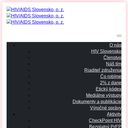
O nás
HIV Slovensko
Členstvo
Náš tím
Riaditeľ združenia
Čo robíme
2% z dane
Etický kódex
Mediálne výstupy
Dokumenty a publikácie
Výročné správy
Aktivity
CheckPoint HIV
Bezplatný PrEP