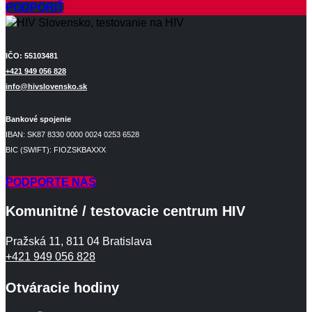
PODPORIŤ
IČO: 55103481
+421 949 056 828
info@hivslovensko.sk
Bankové spojenie
IBAN: SK87 8330 0000 0024 0253 6528
BIC (SWIFT): FIOZSKBAXXX
PODPORTE NÁS
Komunitné / testovacie centrum HIV
Pražská 11, 811 04 Bratislava
+421 949 056 828
Otváracie hodiny