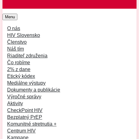
Menu
O nás
HIV Slovensko
Členstvo
Náš tím
Riaditeľ združenia
Čo robíme
2% z dane
Etický kódex
Mediálne výstupy
Dokumenty a publikácie
Výročné správy
Aktivity
CheckPoint HIV
Bezplatný PrEP
Komunitné stretnutia +
Centrum HIV
Kampane