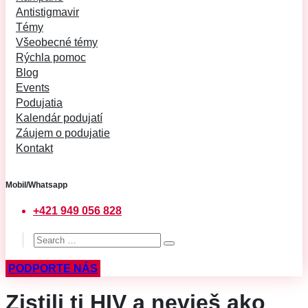
Antistigmavir
Témy
Všeobecné témy
Rýchla pomoc
Blog
Events
Podujatia
Kalendár podujatí
Záujem o podujatie
Kontakt
Mobil/Whatsapp
+421 949 056 828
PODPORTE NÁS
Zistili ti HIV a nevieš ako