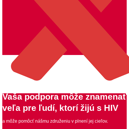
Vaša podpora môže znamenať
veľa pre ľudí, ktorí žijú s HIV
a môže pomôcť nášmu združeniu v plnení jej cieľov.