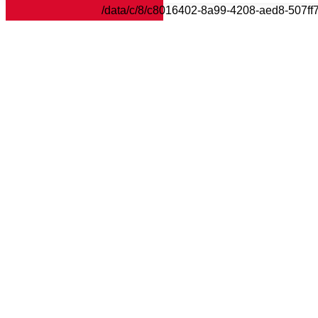
/data/c/8/c8016402-8a99-4208-aed8-507ff