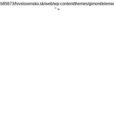
7b85673/hivslovensko.sk/web/wp-content/themes/gimont/elemen
" >
Home
Prevencia
Život s HIV
Život s HIV