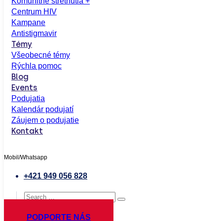
Komunitné stretnutia +
Centrum HIV
Kampane
Antistigmavir
Témy
Všeobecné témy
Rýchla pomoc
Blog
Events
Podujatia
Kalendár podujatí
Záujem o podujatie
Kontakt
Mobil/Whatsapp
+421 949 056 828
PODPORTE NÁS