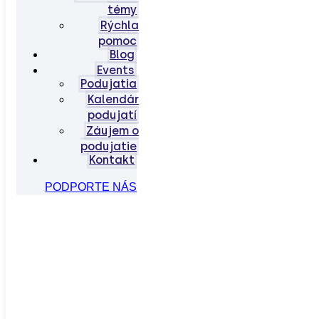
témy
Rýchla
pomoc
Blog
Events
Podujatia
Kalendár
podujatí
Záujem o
podujatie
Kontakt
PODPORTE NÁS
info@hivslovensko.sk
Komunitné centrum - Pražská 11, Bratislava
Etický kódex
/
Členstvo
/
Checkpoint