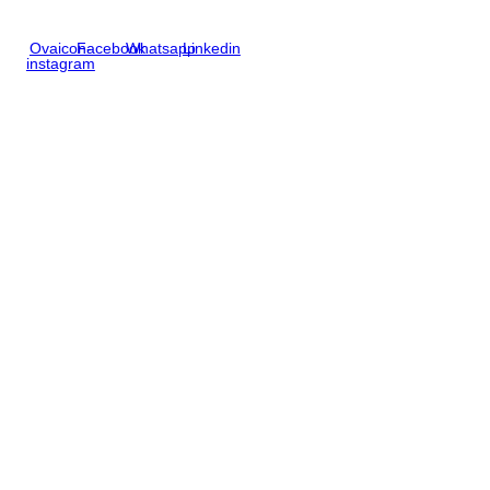
Ovaicon-
Facebook
Whatsapp
Linkedin
instagram