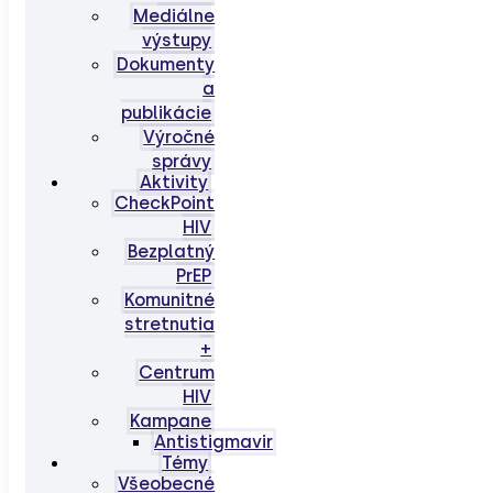
Mediálne
výstupy
Dokumenty
a
publikácie
Výročné
správy
Aktivity
CheckPoint
HIV
Bezplatný
PrEP
Komunitné
stretnutia
+
Centrum
HIV
Kampane
Antistigmavir
Témy
Všeobecné