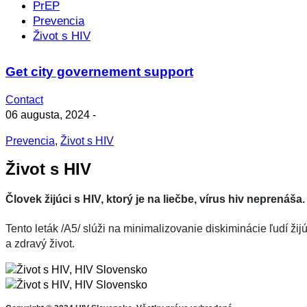
PrEP
Prevencia
Život s HIV
Get city governement support
Contact
06 augusta, 2024
-
Prevencia
,
Život s HIV
Život s HIV
Človek žijúci s HIV, ktorý je na liečbe, vírus hiv
neprenáša.
Tento leták /A5/ slúži na minimalizovanie diskiminácie ľudí ž
a zdravý život.