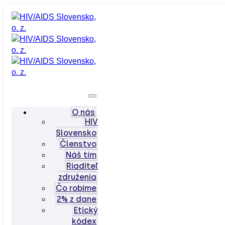
O nás
HIV
Slovensko
Členstvo
Náš tím
Riaditeľ
združenia
Čo robíme
2% z dane
Etický
kódex