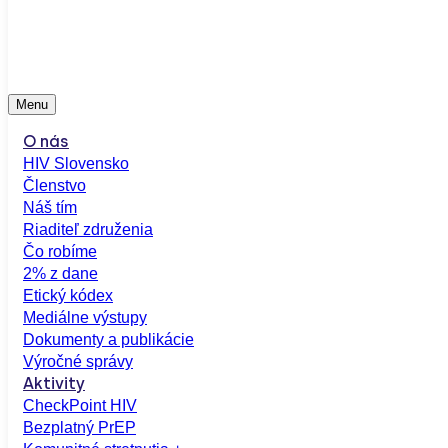
Menu
O nás
HIV Slovensko
Členstvo
Náš tím
Riaditeľ združenia
Čo robíme
2% z dane
Etický kódex
Mediálne výstupy
Dokumenty a publikácie
Výročné správy
Aktivity
CheckPoint HIV
Bezplatný PrEP